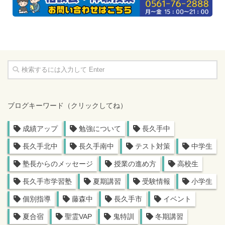
ブログキーワード（クリックしてね）
成績アップ
勉強について
長久手中
長久手北中
長久手南中
テスト対策
中学生
塾長からのメッセージ
授業の進め方
高校生
長久手市学習塾
夏期講習
受験情報
小学生
個別指導
藤森中
長久手市
イベント
夏合宿
聖霊VAP
鬼特訓
冬期講習