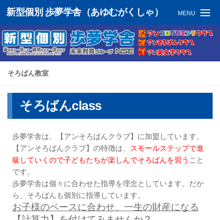
新型個別 歩夢学舎（あゆむがくしゃ）
MENU
そろばん教室
そろばんclass
歩夢学舎は、【アンそろばんクラブ】に加盟しています。
【アンそろばんクラブ】の特徴は、
スモールステップで進
級していくので子どもたちが楽しんでそろばんを習う
こと
です。
歩夢学舎は個々に合わせた指導を理念としています。だか
ら、そろばんも個別に指導しています。
お子様のペースに合わせ、一生の財産になる
【計算力】を付けてみませんか？