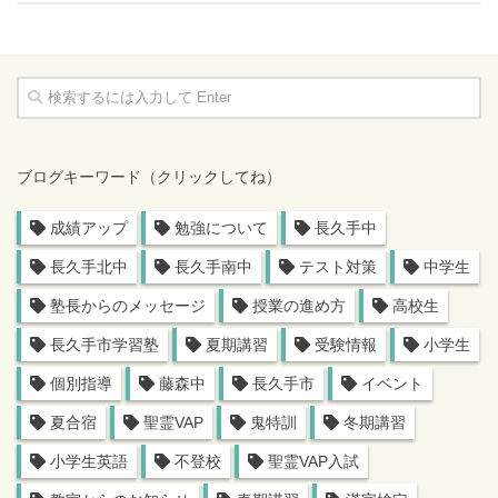
ブログキーワード（クリックしてね）
成績アップ
勉強について
長久手中
長久手北中
長久手南中
テスト対策
中学生
塾長からのメッセージ
授業の進め方
高校生
長久手市学習塾
夏期講習
受験情報
小学生
個別指導
藤森中
長久手市
イベント
夏合宿
聖霊VAP
鬼特訓
冬期講習
小学生英語
不登校
聖霊VAP入試