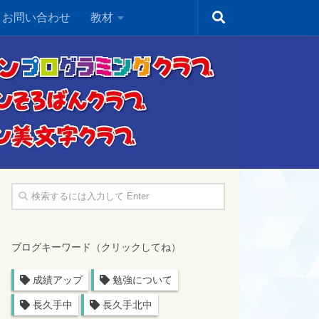
・お問い合わせ
教材
ブログキーワード（クリックしてね）
成績アップ
勉強について
長久手中
長久手北中