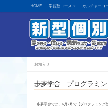
HOME
学習塾コース
カルチャーコ
お知らせ
歩夢学舎 プログラミン
歩夢学舎では、6月7月で【プログラミング