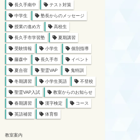
長久手南中
テスト対策
中学生
塾長からのメッセージ
授業の進め方
高校生
長久手市学習塾
夏期講習
受験情報
小学生
個別指導
藤森中
長久手市
イベント
夏合宿
聖霊VAP
鬼特訓
冬期講習
小学生英語
不登校
聖霊VAP入試
教室からのお知らせ
春期講習
漢字検定
コース
英語補習
体育祭
教室案内