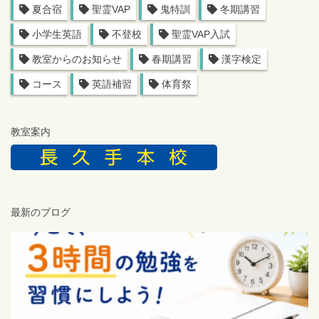
夏合宿
聖霊VAP
鬼特訓
冬期講習
小学生英語
不登校
聖霊VAP入試
教室からのお知らせ
春期講習
漢字検定
コース
英語補習
体育祭
教室案内
最新のブログ