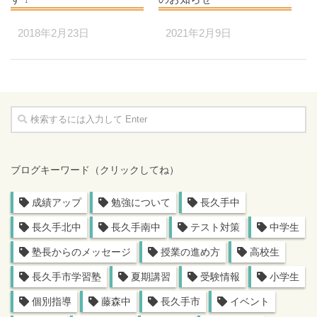
2021年2月9日
2018年2月23日
ブログキーワード（クリックしてね）
成績アップ
勉強について
長久手中
長久手北中
長久手南中
テスト対策
中学生
塾長からのメッセージ
授業の進め方
高校生
長久手市学習塾
夏期講習
受験情報
小学生
個別指導
藤森中
長久手市
イベント