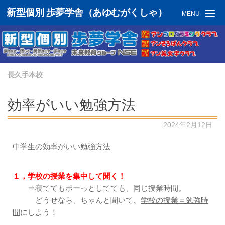
新型個別 歩夢学舎（あゆむがくしゃ）
MENU
長久手本校
効率がいい勉強方法
2024年2月12日
中学生の効率がいい勉強方法
１，学校の授業を集中して聞く！
⇒寝ててもボーっとしてても、同じ授業時間。
どうせなら、ちゃんと聞いて、
学校の授業＝勉強時
間
にしよう！