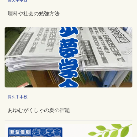
長久手本校
理科や社会の勉強方法
長久手本校
あゆむがくしゃの夏の宿題