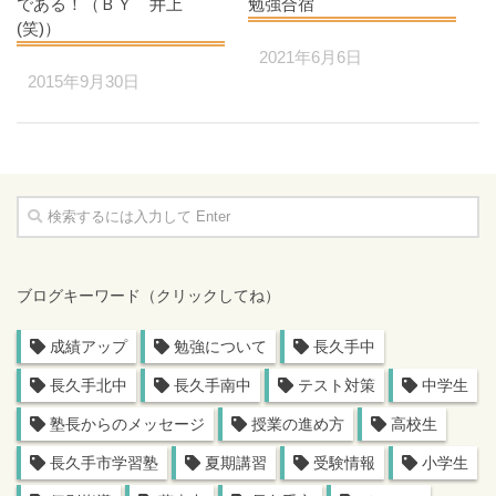
である！（ＢＹ 井上
勉強合宿
(笑)）
2021年6月6日
2015年9月30日
ブログキーワード（クリックしてね）
成績アップ
勉強について
長久手中
長久手北中
長久手南中
テスト対策
中学生
塾長からのメッセージ
授業の進め方
高校生
長久手市学習塾
夏期講習
受験情報
小学生