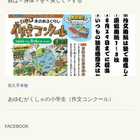
躾は＜身体＞を＜美しく＞する
長久手本校
あゆむがくしゃの小学生（作文コンクール）
FACEBOOK