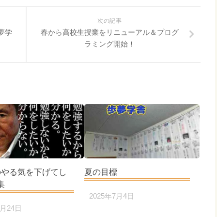
次の記事
夢学
春から高校生授業をリニューアル＆プログ
ラミング開始！
のやる気を下げてし
夏の目標
集
2025年7月4日
2月24日