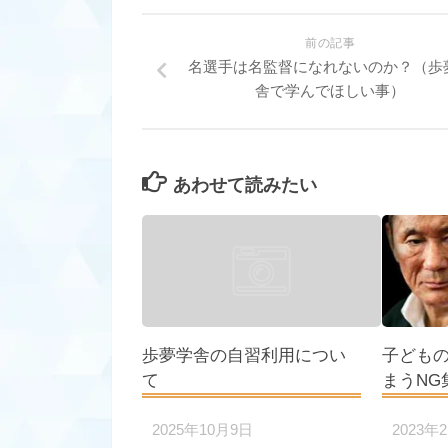
前の記事
名選手は名監督になれないのか？（歩
舎で学んでほしい事）
あわせて読みたい
歩夢学舎の自習利用につい
子ども
て
まうNG
2025年10月9日
2023年