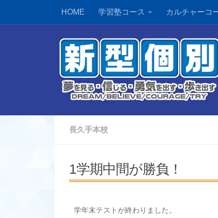
HOME
学習塾コース
カルチャーコ
長久手本校
1学期中間が勝負！
学年末テストが終わりました。