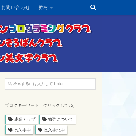
・お問い合わせ
教材
ブログキーワード（クリックしてね）
成績アップ
勉強について
長久手中
長久手北中