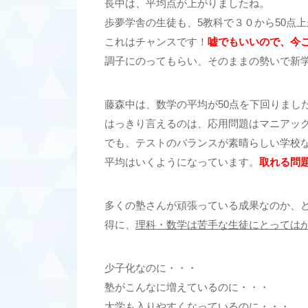
長中は、平均点が上がりましたね。
歩夢学舎の生徒も、5教科で３０から50点
これはチャンスです！
嘘でもいいので、今こ
調子にのってもらい、そのままの勢いで新
藤森中は、数学の平均が50点を下回りまし
はっきり言えるのは、応用問題はマニアッ
でも、テストのバランスが素晴らしい学校
平均はいくようになっています。
取れる問
多くの塾さんが頑張っている成果なのか、
得に、
理科・数学は苦手な生徒にとっては
少子化なのに・・・
塾がこんなに増えているのに・・・
大学も入りやすくなっているのに・・・