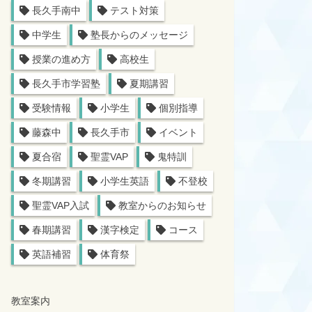
長久手南中
テスト対策
中学生
塾長からのメッセージ
授業の進め方
高校生
長久手市学習塾
夏期講習
受験情報
小学生
個別指導
藤森中
長久手市
イベント
夏合宿
聖霊VAP
鬼特訓
冬期講習
小学生英語
不登校
聖霊VAP入試
教室からのお知らせ
春期講習
漢字検定
コース
英語補習
体育祭
教室案内