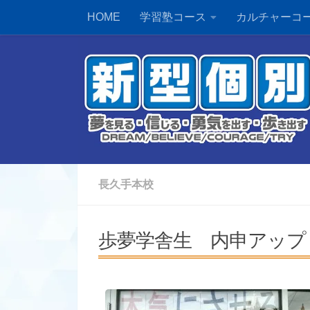
HOME
学習塾コース
カルチャーコ
長久手本校
歩夢学舎生 内申アップ