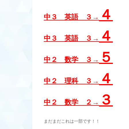
４
中３ 英語 ３→
４
中３ 英語 ３→
５
中２ 数学 ３→
４
中２ 理科 ３→
３
中２ 数学 ２→
まだまだこれは一部です！！