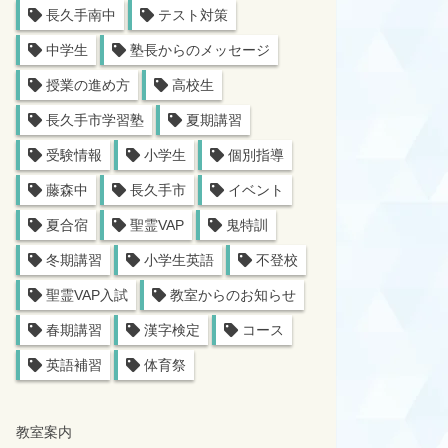
長久手南中
テスト対策
中学生
塾長からのメッセージ
授業の進め方
高校生
長久手市学習塾
夏期講習
受験情報
小学生
個別指導
藤森中
長久手市
イベント
夏合宿
聖霊VAP
鬼特訓
冬期講習
小学生英語
不登校
聖霊VAP入試
教室からのお知らせ
春期講習
漢字検定
コース
英語補習
体育祭
教室案内