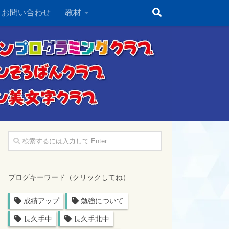
・お問い合わせ
教材
ブログキーワード（クリックしてね）
成績アップ
勉強について
長久手中
長久手北中