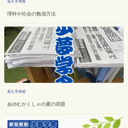
長久手本校
理科や社会の勉強方法
長久手本校
あゆむがくしゃの夏の宿題