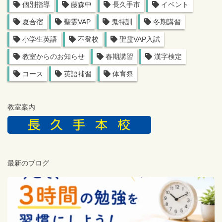
個別指導
藤森中
長久手市
イベント
夏合宿
聖霊VAP
鬼特訓
冬期講習
小学生英語
不登校
聖霊VAP入試
教室からのお知らせ
春期講習
漢字検定
コース
英語補習
体育祭
教室案内
最新のブログ