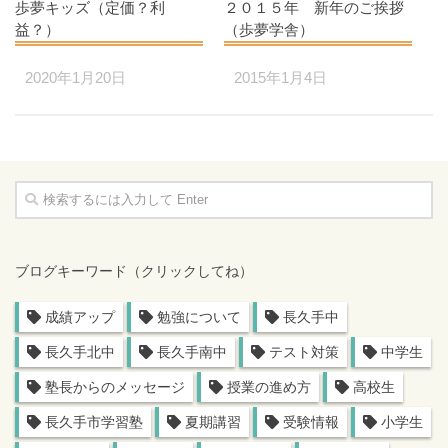
歩夢キッズ（定価？利
２０１５年 新年のご挨拶
益？）
（歩夢学舎）
2020年1月20日
2015年1月4日
ブログキーワード（クリックしてね）
成績アップ
勉強について
長久手中
長久手北中
長久手南中
テスト対策
中学生
塾長からのメッセージ
授業の進め方
高校生
長久手市学習塾
夏期講習
受験情報
小学生