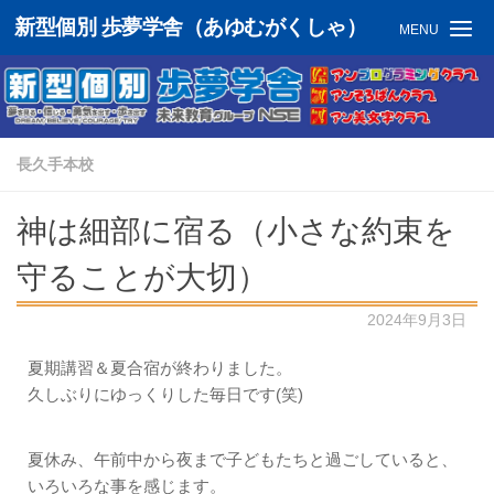
新型個別 歩夢学舎（あゆむがくしゃ）
MENU
長久手本校
神は細部に宿る（小さな約束を
守ることが大切）
2024年9月3日
夏期講習＆夏合宿が終わりました。
久しぶりにゆっくりした毎日です(笑)
夏休み、午前中から夜まで子どもたちと過ごしていると、
いろいろな事を感じます。