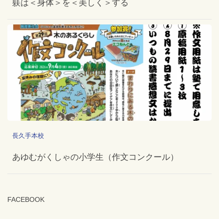
躾は＜身体＞を＜美しく＞する
長久手本校
あゆむがくしゃの小学生（作文コンクール）
FACEBOOK