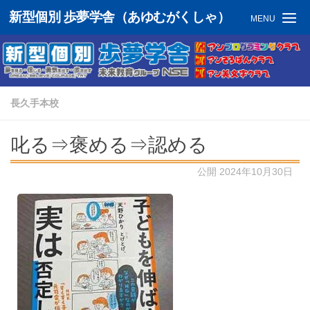
新型個別 歩夢学舎（あゆむがくしゃ）
MENU
長久手本校
叱る⇒褒める⇒認める
公開
2024年10月30日