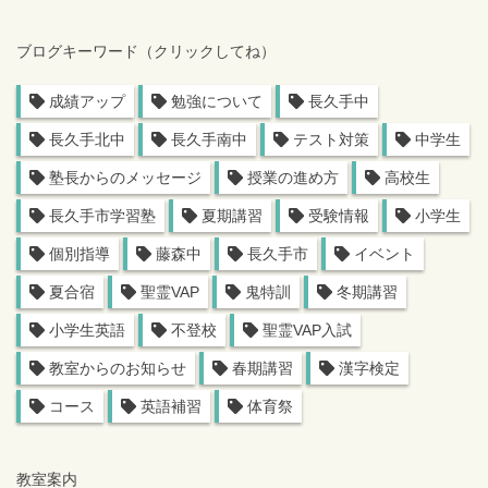
ブログキーワード（クリックしてね）
成績アップ
勉強について
長久手中
長久手北中
長久手南中
テスト対策
中学生
塾長からのメッセージ
授業の進め方
高校生
長久手市学習塾
夏期講習
受験情報
小学生
個別指導
藤森中
長久手市
イベント
夏合宿
聖霊VAP
鬼特訓
冬期講習
小学生英語
不登校
聖霊VAP入試
教室からのお知らせ
春期講習
漢字検定
コース
英語補習
体育祭
教室案内