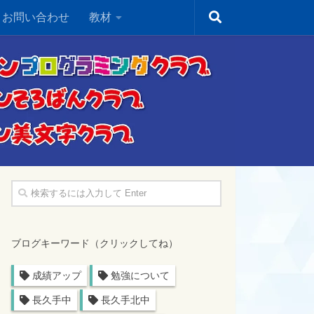
・お問い合わせ
教材
ブログキーワード（クリックしてね）
成績アップ
勉強について
長久手中
長久手北中