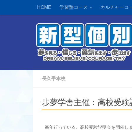
HOME
学習塾コース
カルチャーコ
長久手本校
歩夢学舎主催：高校受験
毎年行っている、高校受験説明会を開催し