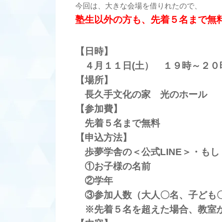
今回は、大きな会場を借りれたので、
塾生以外の方も、先着５名まで無
【日時】
４月１１日(土） １９時～２０
【場所】
長久手文化の家 光のホール
【参加費】
先着５名まで無料
【申込方法】
歩夢学舎の＜公式LINE＞・も
①お子様の名前
②学年
③参加人数（大人〇名、子ども
※先着５名を超えた場合、教室