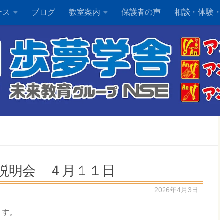
ース
ブログ
教室案内
保護者の声
相談・体験
説明会 ４月１１日
2026年4月3日
ます。