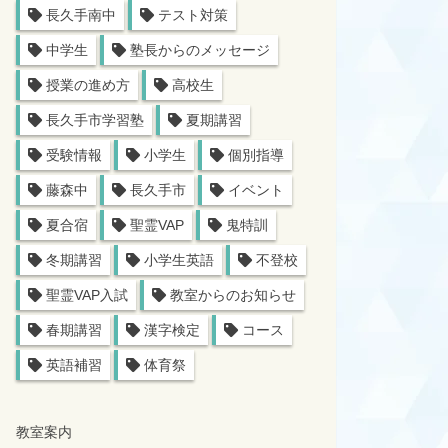
長久手南中
テスト対策
中学生
塾長からのメッセージ
授業の進め方
高校生
長久手市学習塾
夏期講習
受験情報
小学生
個別指導
藤森中
長久手市
イベント
夏合宿
聖霊VAP
鬼特訓
冬期講習
小学生英語
不登校
聖霊VAP入試
教室からのお知らせ
春期講習
漢字検定
コース
英語補習
体育祭
教室案内