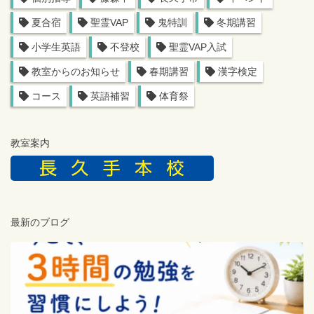
夏合宿
聖霊VAP
鬼特訓
冬期講習
小学生英語
不登校
聖霊VAP入試
教室からのお知らせ
春期講習
漢字検定
コース
英語補習
体育祭
教室案内
最新のブログ