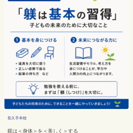
長久手本校
躾は＜身体＞を＜美しく＞する