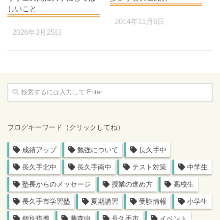
しいこと
2014年11月6日
2026年3月25日
ブログキーワード（クリックしてね）
成績アップ
勉強について
長久手中
長久手北中
長久手南中
テスト対策
中学生
塾長からのメッセージ
授業の進め方
高校生
長久手市学習塾
夏期講習
受験情報
小学生
個別指導
藤森中
長久手市
イベント