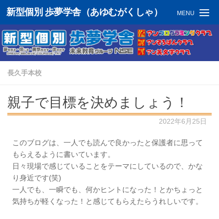
新型個別 歩夢学舎（あゆむがくしゃ）
MENU
長久手本校
親子で目標を決めましょう！
2022年6月25日
このブログは、一人でも読んで良かったと保護者に思って
もらえるように書いています。
日々現場で感じていることをテーマにしているので、かな
り身近です(笑)
一人でも、一瞬でも、何かヒントになった！とかちょっと
気持ちが軽くなった！と感じてもらえたらうれしいです。