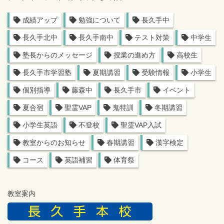
成績アップ
勉強について
長久手中
長久手北中
長久手南中
テスト対策
中学生
塾長からのメッセージ
授業の進め方
高校生
長久手市学習塾
夏期講習
受験情報
小学生
個別指導
藤森中
長久手市
イベント
夏合宿
聖霊VAP
鬼特訓
冬期講習
小学生英語
不登校
聖霊VAP入試
教室からのお知らせ
春期講習
漢字検定
コース
英語補習
体育祭
教室案内