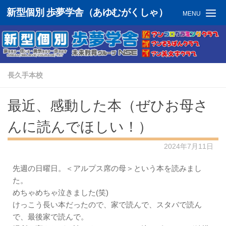
新型個別 歩夢学舎（あゆむがくしゃ）
MENU
長久手本校
最近、感動した本（ぜひお母さ
んに読んでほしい！）
2024年7月11日
先週の日曜日。＜アルプス席の母＞という本を読みまし
た。
めちゃめちゃ泣きました(笑)
けっこう長い本だったので、家で読んで、スタバで読ん
で、最後家で読んで。