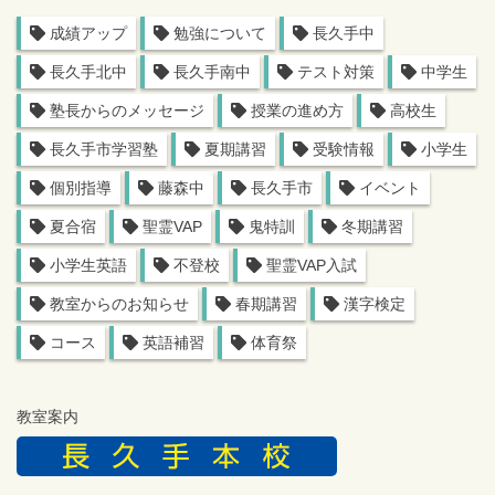
成績アップ
勉強について
長久手中
長久手北中
長久手南中
テスト対策
中学生
塾長からのメッセージ
授業の進め方
高校生
長久手市学習塾
夏期講習
受験情報
小学生
個別指導
藤森中
長久手市
イベント
夏合宿
聖霊VAP
鬼特訓
冬期講習
小学生英語
不登校
聖霊VAP入試
教室からのお知らせ
春期講習
漢字検定
コース
英語補習
体育祭
教室案内