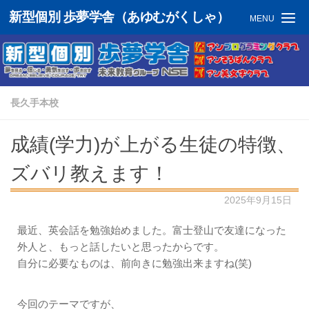
新型個別 歩夢学舎（あゆむがくしゃ）
MENU
長久手本校
成績(学力)が上がる生徒の特徴、
ズバリ教えます！
2025年9月15日
最近、英会話を勉強始めました。富士登山で友達になった
外人と、もっと話したいと思ったからです。
自分に必要なものは、前向きに勉強出来ますね(笑)
今回のテーマですが、