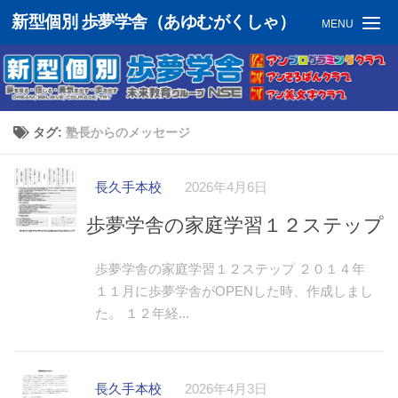
新型個別 歩夢学舎（あゆむがくしゃ）
MENU
タグ:
塾長からのメッセージ
長久手本校
2026年4月6日
歩夢学舎の家庭学習１２ステップ
歩夢学舎の家庭学習１２ステップ ２０１４年
１１月に歩夢学舎がOPENした時、作成しまし
た。 １２年経...
長久手本校
2026年4月3日